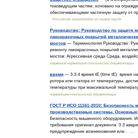
токоведущим частям; основано на огражд
обеспечивающими частичную защиту от пр
Российская энциклопедия по охране труда
Руководство: Руководство по защите м
лакокрасочных покрытий металлическ
мостов
— Терминология Руководство: Руко
ремонту лакокрасочных покрытий металли
мостов: Агрессивная среда Среда, возде
терминов нормативно-технической документации
время
— 3.3.4 время tE (time tE): время
ротора или статора от температуры, дост
температуры при максимальной темпера
нормативно-технической документации
ГОСТ Р ИСО 11161-2010: Безопасность
производственные системы. Основные
Безопасность машинного оборудования. И
требования оригинал документа: 3.3 авари
предупреждение возникновения или… …