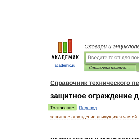
Словари и энциклоп
academic.ru
Справочник технического переводчика
Справочник технического п
защитное ограждение 
Толкование
Перевод
защитное
ограждение
движущихся
частей