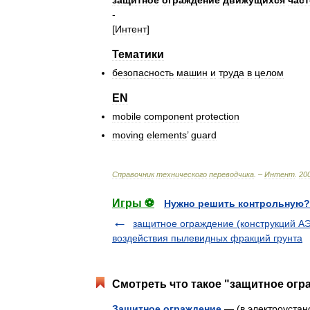
защитное
ограждение
движущихся
част
-
[
Интент
]
Тематики
безопасность
машин
и
труда
в
целом
EN
mobile
component
protection
moving
elements
’
guard
Справочник
технического
переводчика
. –
Интент
.
20
Игры ⚽
Нужно решить контрольную?
защитное ограждение (конструкций АЭ
воздействия пылевидных фракций грунта
Смотреть что такое "защитное огр
Защитное ограждение
— (в электроустан