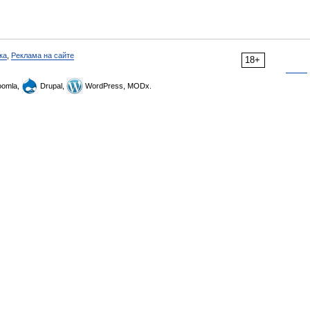
ка
,
Реклама на сайте
18+
omla,
Drupal,
WordPress, MODx.