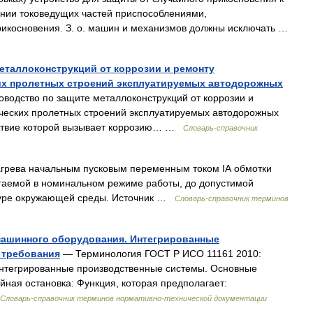
ении токоведущих частей приспособлениями,
икосновения. З. о. машин и механизмов должны исключать …
еталлоконструкций от коррозии и ремонту
их пролетных строений эксплуатируемых автодорожных
водство по защите металлоконструкций от коррозии и
ческих пролетных строений эксплуатируемых автодорожных
йствие которой вызывает коррозию… …
Словарь-справочник
 нагрева начальным пусковым переменным током IА обмотки
игаемой в номинальном режиме работы, до допустимой
туре окружающей среды. Источник …
Словарь-справочник терминов
 машинного оборудования. Интегрированные
 требования
— Терминология ГОСТ Р ИСО 11161 2010:
нтегрированные производственные системы. Основные
йная остановка: Функция, которая предполагает:
Словарь-справочник терминов нормативно-технической документации