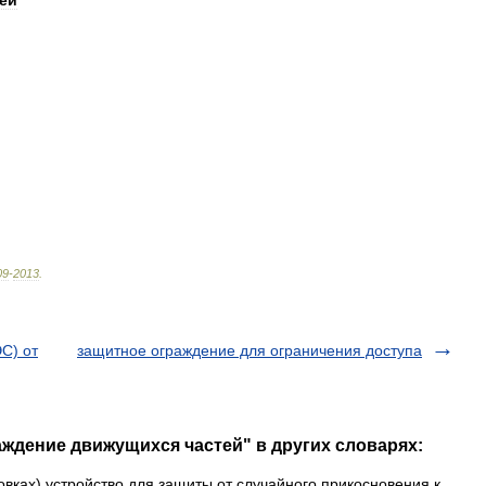
ей
09
-
2013
.
С) от
защитное ограждение для ограничения доступа
аждение движущихся частей" в других словарях:
овках) устройство для защиты от случайного прикосновения к