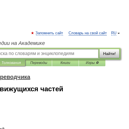
Запомнить сайт
Словарь на свой сайт
RU
едии на Академике
Найти!
Толкования
Переводы
Книги
Игры ⚽
ереводчика
движущихся частей